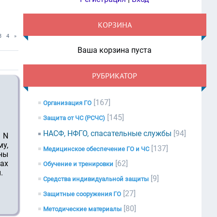
КОРЗИНА
3
4
»
Ваша корзина пуста
РУБРИКАТОР
[167]
Организация ГО
[145]
Защита от ЧС (РСЧС)
НАСФ, НФГО, спасательные службы
[94]
 N
у,
[137]
Медицинское обеспечение ГО и ЧС
аны
ах
[62]
Обучение и тренировки
.
[9]
Средства индивидуальной защиты
[27]
Защитные сооружения ГО
[80]
Методические материалы