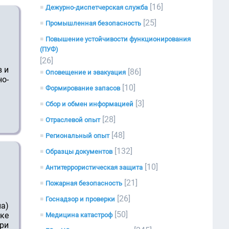
[16]
Дежурно-диспетчерская служба
[25]
Промышленная безопасность
Повышение устойчивости функционирования
(ПУФ)
[26]
 и
[86]
Оповещение и эвакуация
о-
[10]
Формирование запасов
[3]
Сбор и обмен информацией
[28]
Отраслевой опыт
[48]
Региональный опыт
[132]
Образцы документов
[10]
Антитеррористическая защита
[21]
Пожарная безопасность
[26]
Госнадзор и проверки
на)
[50]
вке
Медицина катастроф
ри