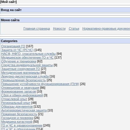
[
Мой сайт
]
Вход на сайт
Меню сайта
Главная страница
Новости
Статьи
Нормативно-правовые докумен
Categories
Организация ГО
[167]
Защита от ЧС (РСЧС)
[145]
НАСФ, НФГО, спасательные службы
[94]
Медицинское обеспечение ГО и ЧС
[137]
Обучение и тренировки
[62]
Средства индивидуальной защиты
[9]
Защитные сооружения ГО
[27]
Методические материалы
[80]
Дежурно-диспетчерская служба
[16]
Промышленная безопасность
[25]
Повышение устойчивости функционирования (ПУФ)
[26]
Оповещение и эвакуация
[86]
Формирование запасов
[10]
Сбор и обмен информацией
[3]
Отраслевой опыт
[28]
Региональный опыт
[48]
Образцы документов
[132]
Антитеррористическая защита
[10]
Пожарная безопасность
[21]
Госнадзор и проверки
[26]
Медицина катастроф
[50]
ГО и ЧС в здравоохранении
[245]
ГО и ЧС в образовании
[114]