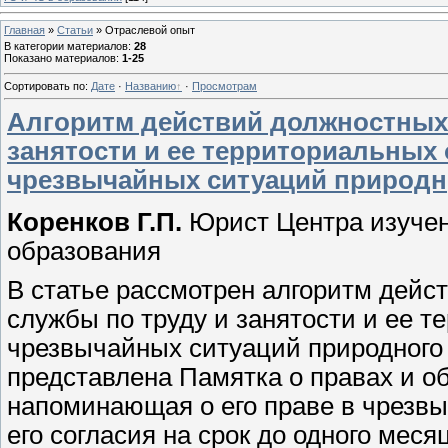
Главная
»
Статьи
»
Отраслевой опыт
В категории материалов
:
28
Показано материалов
:
1-25
Сортировать по
:
Дате
·
Названию
·
Просмотрам
Алгоритм действий должностных
занятости и ее территориальных
чрезвычайных ситуаций природн
Коренков Г.П.
Юрист Центра изучен
образования
В статье рассмотрен алгоритм дей
службы по труду и занятости и ее 
чрезвычайных ситуаций природного 
представлена Памятка о правах и о
напоминающая о его праве в чрезвы
его согласия на срок до одного мес