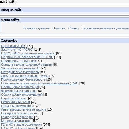
[
Мой сайт
]
Вход на сайт
Меню сайта
Главная страница
Новости
Статьи
Нормативно-правовые докумен
Categories
Организация ГО
[167]
Защита от ЧС (РСЧС)
[145]
НАСФ, НФГО, спасательные службы
[94]
Медицинское обеспечение ГО и ЧС
[137]
Обучение и тренировки
[62]
Средства индивидуальной защиты
[9]
Защитные сооружения ГО
[27]
Методические материалы
[80]
Дежурно-диспетчерская служба
[16]
Промышленная безопасность
[25]
Повышение устойчивости функционирования (ПУФ)
[26]
Оповещение и эвакуация
[86]
Формирование запасов
[10]
Сбор и обмен информацией
[3]
Отраслевой опыт
[28]
Региональный опыт
[48]
Образцы документов
[132]
Антитеррористическая защита
[10]
Пожарная безопасность
[21]
Госнадзор и проверки
[26]
Медицина катастроф
[50]
ГО и ЧС в здравоохранении
[245]
ГО и ЧС в образовании
[114]