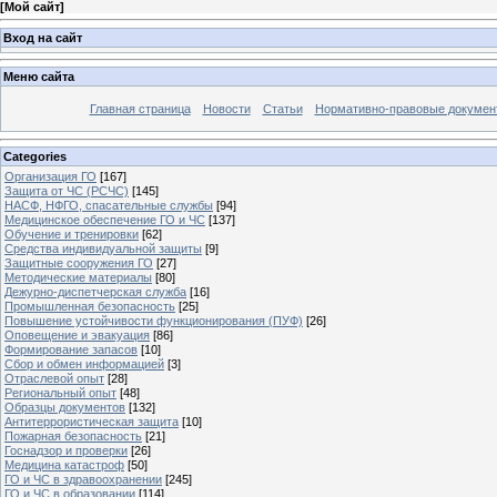
[
Мой сайт
]
Вход на сайт
Меню сайта
Главная страница
Новости
Статьи
Нормативно-правовые докумен
Categories
Организация ГО
[167]
Защита от ЧС (РСЧС)
[145]
НАСФ, НФГО, спасательные службы
[94]
Медицинское обеспечение ГО и ЧС
[137]
Обучение и тренировки
[62]
Средства индивидуальной защиты
[9]
Защитные сооружения ГО
[27]
Методические материалы
[80]
Дежурно-диспетчерская служба
[16]
Промышленная безопасность
[25]
Повышение устойчивости функционирования (ПУФ)
[26]
Оповещение и эвакуация
[86]
Формирование запасов
[10]
Сбор и обмен информацией
[3]
Отраслевой опыт
[28]
Региональный опыт
[48]
Образцы документов
[132]
Антитеррористическая защита
[10]
Пожарная безопасность
[21]
Госнадзор и проверки
[26]
Медицина катастроф
[50]
ГО и ЧС в здравоохранении
[245]
ГО и ЧС в образовании
[114]