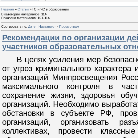
Главная
»
Статьи
»
ГО и ЧС в образовании
В категории материалов
:
114
Показано материалов
:
101-114
Сортировать по
:
Дате
·
Названию
·
Просмотрам
Рекомендации по организации де
участников образовательных от
В целях усиления мер безопас
от угроз криминального характера 
организаций Минпросвещения Росс
максимального контроля в час
сохранение жизни, здоровья обу
организаций. Необходимо выработа
обстановки в субъекте РФ, пров
организаций, организовать раз
коллективах, провести классны