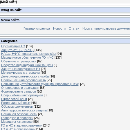
[
Мой сайт
]
Вход на сайт
Меню сайта
Главная страница
Новости
Статьи
Нормативно-правовые докумен
Categories
Организация ГО
[167]
Защита от ЧС (РСЧС)
[145]
НАСФ, НФГО, спасательные службы
[94]
Медицинское обеспечение ГО и ЧС
[137]
Обучение и тренировки
[62]
Средства индивидуальной защиты
[9]
Защитные сооружения ГО
[27]
Методические материалы
[80]
Дежурно-диспетчерская служба
[16]
Промышленная безопасность
[25]
Повышение устойчивости функционирования (ПУФ)
[26]
Оповещение и эвакуация
[86]
Формирование запасов
[10]
Сбор и обмен информацией
[3]
Отраслевой опыт
[28]
Региональный опыт
[48]
Образцы документов
[132]
Антитеррористическая защита
[10]
Пожарная безопасность
[21]
Госнадзор и проверки
[26]
Медицина катастроф
[50]
ГО и ЧС в здравоохранении
[245]
ГО и ЧС в образовании
[114]