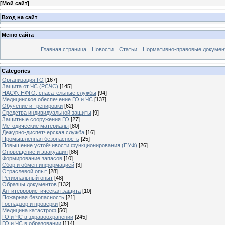
[
Мой сайт
]
Вход на сайт
Меню сайта
Главная страница
Новости
Статьи
Нормативно-правовые докумен
Categories
Организация ГО
[167]
Защита от ЧС (РСЧС)
[145]
НАСФ, НФГО, спасательные службы
[94]
Медицинское обеспечение ГО и ЧС
[137]
Обучение и тренировки
[62]
Средства индивидуальной защиты
[9]
Защитные сооружения ГО
[27]
Методические материалы
[80]
Дежурно-диспетчерская служба
[16]
Промышленная безопасность
[25]
Повышение устойчивости функционирования (ПУФ)
[26]
Оповещение и эвакуация
[86]
Формирование запасов
[10]
Сбор и обмен информацией
[3]
Отраслевой опыт
[28]
Региональный опыт
[48]
Образцы документов
[132]
Антитеррористическая защита
[10]
Пожарная безопасность
[21]
Госнадзор и проверки
[26]
Медицина катастроф
[50]
ГО и ЧС в здравоохранении
[245]
ГО и ЧС в образовании
[114]