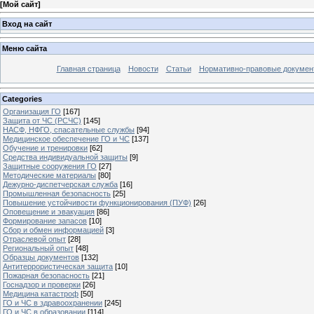
[
Мой сайт
]
Вход на сайт
Меню сайта
Главная страница
Новости
Статьи
Нормативно-правовые докумен
Categories
Организация ГО
[167]
Защита от ЧС (РСЧС)
[145]
НАСФ, НФГО, спасательные службы
[94]
Медицинское обеспечение ГО и ЧС
[137]
Обучение и тренировки
[62]
Средства индивидуальной защиты
[9]
Защитные сооружения ГО
[27]
Методические материалы
[80]
Дежурно-диспетчерская служба
[16]
Промышленная безопасность
[25]
Повышение устойчивости функционирования (ПУФ)
[26]
Оповещение и эвакуация
[86]
Формирование запасов
[10]
Сбор и обмен информацией
[3]
Отраслевой опыт
[28]
Региональный опыт
[48]
Образцы документов
[132]
Антитеррористическая защита
[10]
Пожарная безопасность
[21]
Госнадзор и проверки
[26]
Медицина катастроф
[50]
ГО и ЧС в здравоохранении
[245]
ГО и ЧС в образовании
[114]