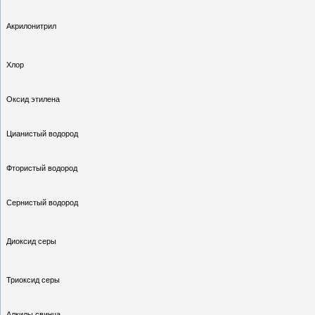
Акрилонитрил
Хлор
Оксид этилена
Цианистый водород
Фтористый водород
Сернистый водород
Диоксид серы
Триоксид серы
Алкилы свинца