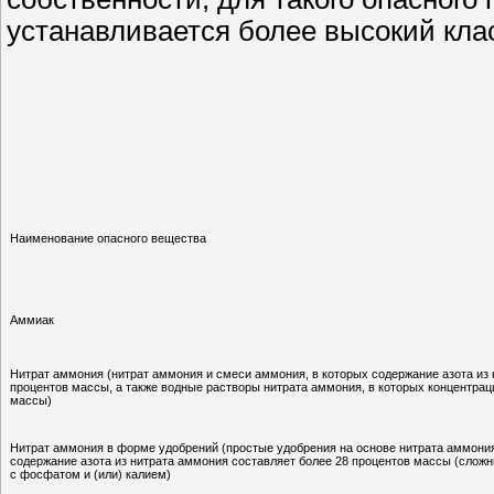
устанавливается более высокий клас
Наименование опасного вещества
Аммиак
Нитрат аммония (нитрат аммония и смеси аммония, в которых содержание азота из 
процентов массы, а также водные растворы нитрата аммония, в которых концентра
массы)
Нитрат аммония в форме удобрений (простые удобрения на основе нитрата аммония
содержание азота из нитрата аммония составляет более 28 процентов массы (слож
с фосфатом и (или) калием)