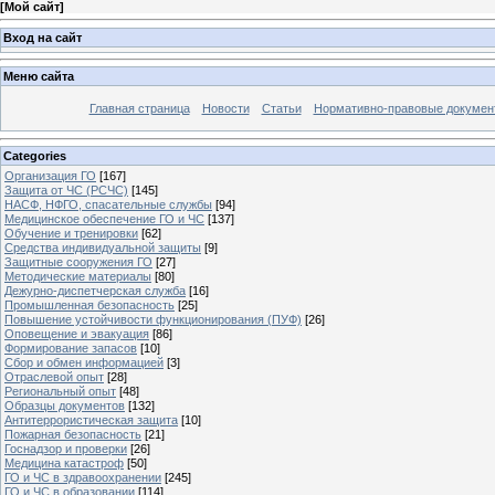
[
Мой сайт
]
Вход на сайт
Меню сайта
Главная страница
Новости
Статьи
Нормативно-правовые докумен
Categories
Организация ГО
[167]
Защита от ЧС (РСЧС)
[145]
НАСФ, НФГО, спасательные службы
[94]
Медицинское обеспечение ГО и ЧС
[137]
Обучение и тренировки
[62]
Средства индивидуальной защиты
[9]
Защитные сооружения ГО
[27]
Методические материалы
[80]
Дежурно-диспетчерская служба
[16]
Промышленная безопасность
[25]
Повышение устойчивости функционирования (ПУФ)
[26]
Оповещение и эвакуация
[86]
Формирование запасов
[10]
Сбор и обмен информацией
[3]
Отраслевой опыт
[28]
Региональный опыт
[48]
Образцы документов
[132]
Антитеррористическая защита
[10]
Пожарная безопасность
[21]
Госнадзор и проверки
[26]
Медицина катастроф
[50]
ГО и ЧС в здравоохранении
[245]
ГО и ЧС в образовании
[114]