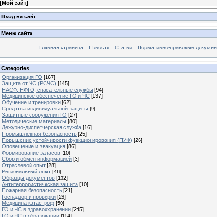
[
Мой сайт
]
Вход на сайт
Меню сайта
Главная страница
Новости
Статьи
Нормативно-правовые докумен
Categories
Организация ГО
[167]
Защита от ЧС (РСЧС)
[145]
НАСФ, НФГО, спасательные службы
[94]
Медицинское обеспечение ГО и ЧС
[137]
Обучение и тренировки
[62]
Средства индивидуальной защиты
[9]
Защитные сооружения ГО
[27]
Методические материалы
[80]
Дежурно-диспетчерская служба
[16]
Промышленная безопасность
[25]
Повышение устойчивости функционирования (ПУФ)
[26]
Оповещение и эвакуация
[86]
Формирование запасов
[10]
Сбор и обмен информацией
[3]
Отраслевой опыт
[28]
Региональный опыт
[48]
Образцы документов
[132]
Антитеррористическая защита
[10]
Пожарная безопасность
[21]
Госнадзор и проверки
[26]
Медицина катастроф
[50]
ГО и ЧС в здравоохранении
[245]
ГО и ЧС в образовании
[114]