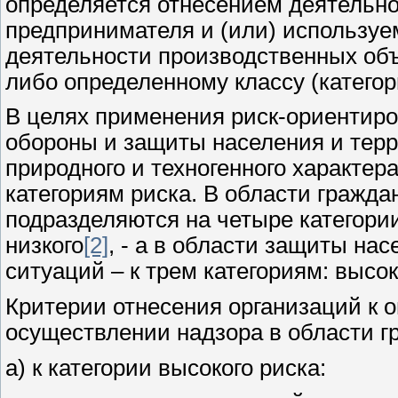
определяется отнесением деятельно
предпринимателя и (или) используе
деятельности производственных объ
либо определенному классу (категор
В целях применения риск-ориентиро
обороны и защиты населения и тер
природного и техногенного характе
категориям риска. В области гражд
подразделяются на четыре категории
низкого
[2]
, - а в области защиты на
ситуаций – к трем категориям: высок
Критерии отнесения организаций к о
осуществлении надзора в области г
а) к категории высокого риска: