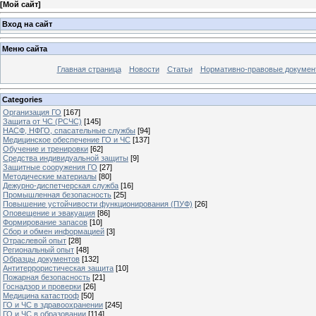
[
Мой сайт
]
Вход на сайт
Меню сайта
Главная страница
Новости
Статьи
Нормативно-правовые докумен
Categories
Организация ГО
[167]
Защита от ЧС (РСЧС)
[145]
НАСФ, НФГО, спасательные службы
[94]
Медицинское обеспечение ГО и ЧС
[137]
Обучение и тренировки
[62]
Средства индивидуальной защиты
[9]
Защитные сооружения ГО
[27]
Методические материалы
[80]
Дежурно-диспетчерская служба
[16]
Промышленная безопасность
[25]
Повышение устойчивости функционирования (ПУФ)
[26]
Оповещение и эвакуация
[86]
Формирование запасов
[10]
Сбор и обмен информацией
[3]
Отраслевой опыт
[28]
Региональный опыт
[48]
Образцы документов
[132]
Антитеррористическая защита
[10]
Пожарная безопасность
[21]
Госнадзор и проверки
[26]
Медицина катастроф
[50]
ГО и ЧС в здравоохранении
[245]
ГО и ЧС в образовании
[114]