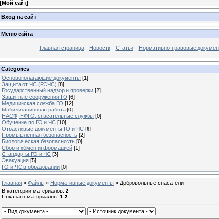
[
Мой сайт
]
Вход на сайт
Меню сайта
Главная страница
Новости
Статьи
Нормативно-правовые докумен
Categories
Основополагающие документы
[1]
Защита от ЧС (РСЧС)
[8]
Государственный надзор и проверки
[2]
Защитные сооружения ГО
[6]
Медицинская служба ГО
[12]
Мобилизационная работа
[0]
НАСФ, НФГО, спасательные службы
[0]
Обучение по ГО и ЧС
[10]
Отраслевые документы ГО и ЧС
[6]
Промышленная безопасность
[2]
Биологическая безопасность
[0]
Сбор и обмен информацией
[1]
Стандарты ГО и ЧС
[3]
Эвакуация
[5]
ГО и ЧС в образовании
[0]
Главная
»
Файлы
»
Нормативные документы
»
Добровольные спасатели
В категории материалов
:
2
Показано материалов
:
1-2